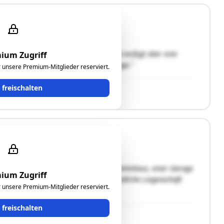
n der vier Wohngebäude ebenerdig und verfügt über eine
ium Zugriff
und TG 72 befinden sich in der Tiefgarage."
ür unsere Premium-Mitglieder reserviert.
t freischalten
stück Nr. 1084/7, welches mit einem Wohnhaus, einer Garage
ium Zugriff
weg 27 in 5310 Mondsee.Die gegenständliche Liegenschaft
ür unsere Premium-Mitglieder reserviert.
. 1084/7 ist …"
t freischalten