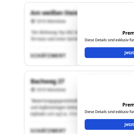
Am weißen Stein 21/Top 2
5310 Mondsee
"Die Wohnung Top D02 befindet sich im nordwestliche
Prem
Terrasse und einen Gartenanteil. Die Stellplätze TG 67 
Diese Details sind exklusiv f
Jetz
SCHÄTZWERT
Bachweg 27
5310 Mondsee
"Bewertungsgegenständlich handelt sich um das Grund
Prem
und Außenanlagen bebaut ist. Die Adresse lautet Bach
Diese Details sind exklusiv f
befindet sich auf ca. 510 m Seehöhe. Das Grundstück Nr
Jetz
SCHÄTZWERT