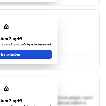
ssbereich, 2 Balkone, Kellerabteil
ium Zugriff
ür unsere Premium-Mitglieder reserviert.
t freischalten
der Haidermühle, zwischen Mondsee und Irrsee gelegen, rund 4
ium Zugriff
che Gemeinde Tiefgraben, Bezirk Vöcklabruck) entfernt in