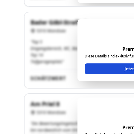
Bader Göbl-Straße 1
5310 Mondsee
"Top 5
Eingangsbereich, WC, Bad, 2 Schlafzimmer, Wohn/Koch/E
Prem
Top 14
Diese Details sind exklusiv f
Tiefgaragenplatz"
Jetz
SCHÄTZWERT
Am Priel 8
5310 Mondsee
"Die Bewertungsliegenschaft befindet sich im Bereich 
Prem
km nordwestlich vom Ortszentrum von Mondsee (politis