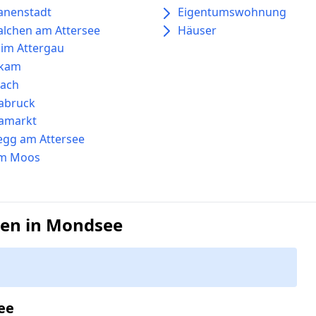
anenstadt
Eigentumswohnung
lchen am Attersee
Häuser
 im Attergau
lkam
rach
abruck
amarkt
gg am Attersee
am Moos
gen in Mondsee
ee