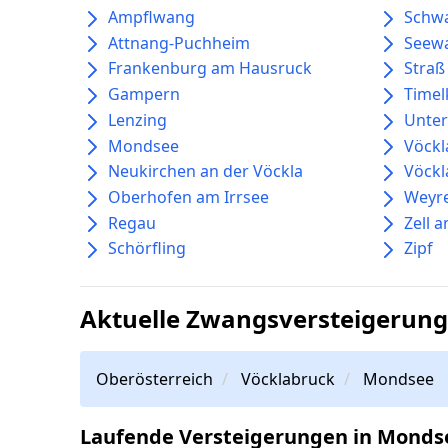
Ampflwang
Schw
Attnang-Puchheim
Seewa
Frankenburg am Hausruck
Straß
Gampern
Time
Lenzing
Unte
Mondsee
Vöckl
Neukirchen an der Vöckla
Vöckl
Oberhofen am Irrsee
Weyre
Regau
Zell 
Schörfling
Zipf
Aktuelle Zwangsversteigerun
Oberösterreich
Vöcklabruck
Mondsee
Laufende Versteigerungen in Monds