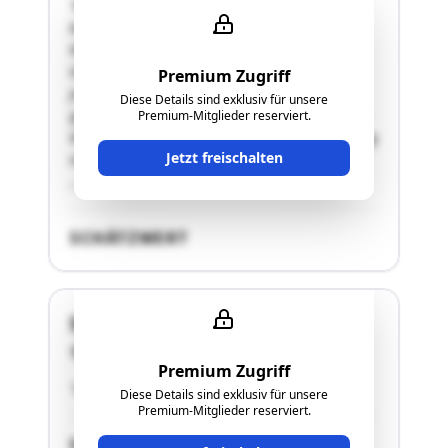
"Auf der gegenständlichen Liegenschaft sind im
bestehenden Objekt 2
Wohnungseigentumseinheiten vorhanden.
Gegenständlich ist Top Nr. 2.Ursprünglich im
Premium Zugriff
Jahr 1977 wurde auf der Liegenschaft ein
Diese Details sind exklusiv für unsere
gemischt genutztes Objekt Fahrschule mit einer
Premium-Mitglieder reserviert.
Wohnung errichtet.Das Objekt ist zweigeschossig
Jetzt freischalten
mit einer Vollunterkellerung.Der westliche Teil
…"
SCHÄTZWERT
Stadtplatz 36
4840 Vöcklabruck
Premium Zugriff
"siehe Punkt 2.5. des Langgutachtens"
Diese Details sind exklusiv für unsere
Premium-Mitglieder reserviert.
SCHÄTZWERT