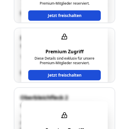
Premium-Mitglieder reserviert.
SCHÄTZWERT
Jetzt freischalten
Stadtplatz 36
4840 Vöcklabruck
Premium Zugriff
"siehe Punkt 2.5. des Langgutachtens"
Diese Details sind exklusiv für unsere
Premium-Mitglieder reserviert.
SCHÄTZWERT
Jetzt freischalten
Oberbleichfleck 2
4840 Vöcklabruck
"Die Liegenschaft EZ 188 ist zu 548 bzw. 1096
(548 x 2) Mindestanteilen aufgeteilt und es
befinden sich insgesamt 14 Nutzeinheiten im