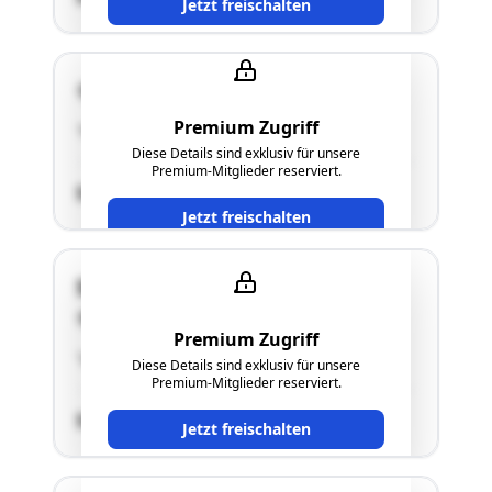
Jetzt freischalten
4840 Vöcklabruck
Premium Zugriff
"Forstwirtschaftlich genutzte Augrundstücke"
Diese Details sind exklusiv für unsere
Premium-Mitglieder reserviert.
SCHÄTZWERT
Jetzt freischalten
Stadtplatz 36
4840 Vöcklabruck
Premium Zugriff
"siehe Punkt 2.5. des Langgutachtens"
Diese Details sind exklusiv für unsere
Premium-Mitglieder reserviert.
SCHÄTZWERT
Jetzt freischalten