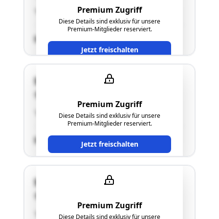
Premium Zugriff
"Forstwirtschaftlich genutzte Augrundstücke"
Diese Details sind exklusiv für unsere
Premium-Mitglieder reserviert.
SCHÄTZWERT
Jetzt freischalten
Stadtplatz 36
4840 Vöcklabruck
Premium Zugriff
"siehe Punkt 2.5. des Langgutachtens"
Diese Details sind exklusiv für unsere
Premium-Mitglieder reserviert.
SCHÄTZWERT
Jetzt freischalten
Stadtplatz 36
4840 Vöcklabruck
Premium Zugriff
"siehe Punkt 2.5. des Langgutachtens"
Diese Details sind exklusiv für unsere