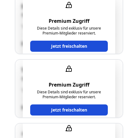
Stadtplatz 36
4840 Vöcklabruck
Premium Zugriff
"siehe Punkt 2.5. des Langgutachtens"
Diese Details sind exklusiv für unsere
Premium-Mitglieder reserviert.
SCHÄTZWERT
Jetzt freischalten
Tegetthoffstraße 5
4840 Vöcklabruck
Premium Zugriff
"siehe Langgutachten"
Diese Details sind exklusiv für unsere
Premium-Mitglieder reserviert.
SCHÄTZWERT
Jetzt freischalten
4840 Vöcklabruck