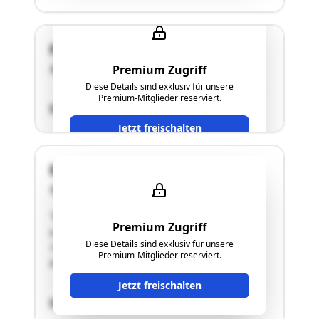
Flachbergerweg 1, Stadl-Paura
Premium Zugriff
4651 Stadl-Paura
Diese Details sind exklusiv für unsere
Premium-Mitglieder reserviert.
SCHÄTZWERT
Jetzt freischalten
Eschenstraße 13
4641 Steinhaus
"Beim gegenständlichen Objekt handelt es sich
Premium Zugriff
um ein "HANLO-Fertigteilhaus" (Einreichplan
Diese Details sind exklusiv für unsere
1993).
Premium-Mitglieder reserviert.
Details siehe Langgutachten!"
Jetzt freischalten
SCHÄTZWERT