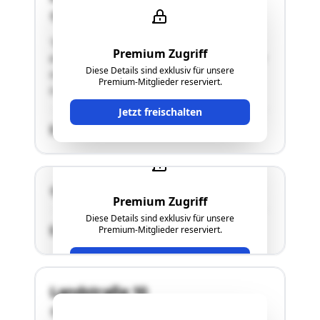
4650 Lambach
"Bei der Liegenschaft handelt es sich um ein
Premium Zugriff
ehemaliges Gasthaus.Das "Ur-Objekt" wurde vor
Diese Details sind exklusiv für unsere
ca. 300 Jahren errichtet. Details siehe
Premium-Mitglieder reserviert.
Langgutachten."
Jetzt freischalten
SCHÄTZWERT
4651 Stadl-Paura
Premium Zugriff
Diese Details sind exklusiv für unsere
SCHÄTZWERT
Premium-Mitglieder reserviert.
Jetzt freischalten
Landstraße 10
4652 Steinerkirchen an der Traun