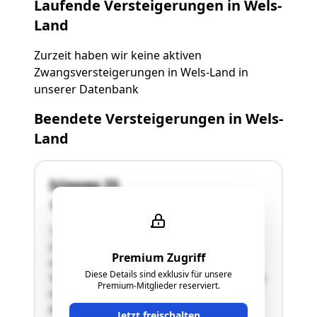
Laufende Versteigerungen in Wels-
Land
Zurzeit haben wir keine aktiven
Zwangsversteigerungen in Wels-Land in
unserer Datenbank
Beendete Versteigerungen in Wels-
Land
Irisweg 25
4611 Buchkirchen
"Die Baufertigstellungsanzeige erfolgte im Jahr
2020.Das zweigeschoßige Wohnhaus (nicht
Premium Zugriff
unterkellert), mit angebauter Garage, ist in
Diese Details sind exklusiv für unsere
Teilbereichen (z.B. Badezimmer im Obergeschoß)
Premium-Mitglieder reserviert.
noch nicht fertiggestellt.Gleiches gilt für die
Außenanlagen.Details siehe Langgutachten!"
Jetzt freischalten