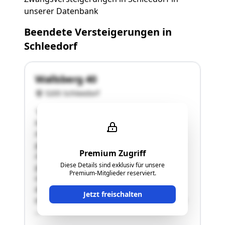
unserer Datenbank
Beendete Versteigerungen in
Schleedorf
Wallsberg 40
5205 Schleedorf
"Bei schätzungsgegenständlicher Liegenschaft
handelt es sich um ein ideelles
Hälftemiteigentum an einem
generalsanierungsbedürftigen Wochenendhaus
Premium Zugriff
in der Gemeinde Schleedorf, auf einem
Diese Details sind exklusiv für unsere
grünlandgewidmeten Grundstück im Ausmaß
Premium-Mitglieder reserviert.
von 2.308 m² laut Grundbuchauszug. Eine
detaillierte Beschreibung des Bauwerkes
Jetzt freischalten
erscheint nach Ansicht der Sachverständigen ob
…"