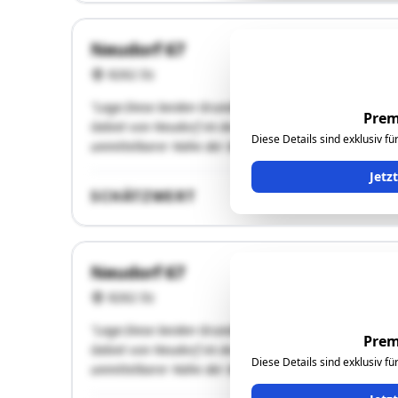
Neudorf 67
8262 Ilz
"Lage:Diese beiden Grundstücke bilden in der Natur ein
Prem
Gebiet von Neudorf im Anschluss an die alte Bundesstra
Diese Details sind exklusiv f
unmittelbarer Nähe der B65 Gleisdorfer Bundesstraße.
Jetz
SCHÄTZWERT
Neudorf 67
8262 Ilz
"Lage:Diese beiden Grundstücke bilden in der Natur ein
Prem
Gebiet von Neudorf im Anschluss an die alte Bundesstra
Diese Details sind exklusiv f
unmittelbarer Nähe der B65 Gleisdorfer Bundesstraße.