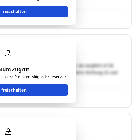
t freischalten
 und sind von der Südautobahn A2 über die Ausfahrt A138
ium Zugriff
man die B65 „Gleichsdorfer Straße“ ostwärts Richtung Ilz und
ür unsere Premium-Mitglieder reserviert.
t freischalten
enschaften