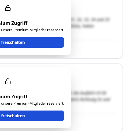
enschaften
/2, 25/1, 38, 24, 25/2, 27, 25/3, 26, 31, 32, 33, 34 und 35
ium Zugriff
“ bezeichnet) liegen westseitig vom Schloss, haben
ür unsere Premium-Mitglieder reserviert.
nd bewaldet. Durch einen …"
t freischalten
 und sind von der Südautobahn A2 über die Ausfahrt A138
ium Zugriff
man die B65 „Gleichsdorfer Straße“ ostwärts Richtung Ilz und
ür unsere Premium-Mitglieder reserviert.
t freischalten