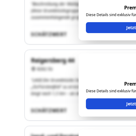
"Beschreibung der Waldgrundstücke: Die Grundstücke 22
Prem
(diese Grundstücksgruppe wird im nachfolgenden mit „A
Diese Details sind exklusiv f
zusammenhängende großflächige Grundrissform und si
Jetz
SCHÄTZWERT
Reigersberg 44
8262 Ilz
"LAGE:Die Grundstücke liegen südlich der Autobahn A2
Prem
„Ilz/Fürstenfeld“ zu erreichen. Nach der Abfahrt fährt 
Diese Details sind exklusiv f
biegt nach 1,5 km – an der …"
Jetz
SCHÄTZWERT