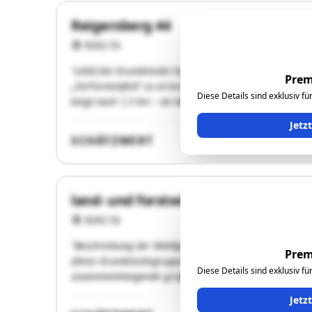
Reigersberg 44
8262 Ilz
"LAGE:Die Grundstücke liegen südlich der Autobahn A2
Prem
„Ilz/Fürstenfeld“ zu erreichen. Nach der Abfahrt fährt 
Diese Details sind exklusiv f
biegt nach 1,5 km – an der …"
Jetz
SCHÄTZWERT
land- und forstwirtschaftliche Lieg
8262 Ilz
"Beschreibung der Waldgrundstücke: Die Grundstücke 22
Prem
(diese Grundstücksgruppe wird im nachfolgenden mit „A
Diese Details sind exklusiv f
zusammenhängende großflächige Grundrissform und si
Jetz