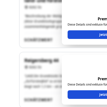
land- und forstwirtschaftliche Lieg
8262 Ilz
"Beschreibung der Waldgrundstücke: Die Grundstücke 22
Prem
(diese Grundstücksgruppe wird im nachfolgenden mit „A
Diese Details sind exklusiv f
zusammenhängende großflächige Grundrissform und si
Jetz
SCHÄTZWERT
Reigersberg 44
8262 Ilz
"LAGE:Die Grundstücke liegen südlich der Autobahn A2
Prem
„Ilz/Fürstenfeld“ zu erreichen. Nach der Abfahrt fährt 
Diese Details sind exklusiv f
biegt nach 1,5 km – an der …"
Jetz
SCHÄTZWERT