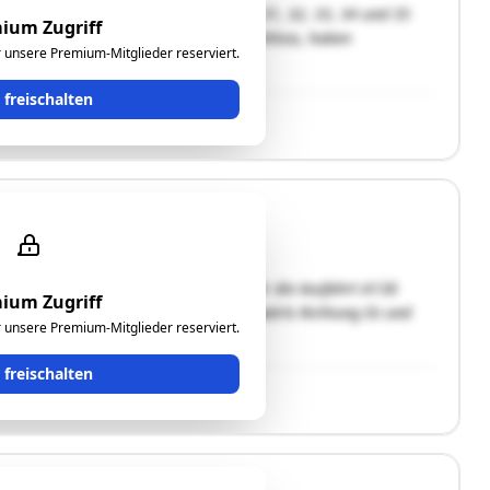
/2, 25/1, 38, 24, 25/2, 27, 25/3, 26, 31, 32, 33, 34 und 35
ium Zugriff
“ bezeichnet) liegen westseitig vom Schloss, haben
ür unsere Premium-Mitglieder reserviert.
nd bewaldet. Durch einen …"
t freischalten
 und sind von der Südautobahn A2 über die Ausfahrt A138
ium Zugriff
man die B65 „Gleichsdorfer Straße“ ostwärts Richtung Ilz und
ür unsere Premium-Mitglieder reserviert.
t freischalten