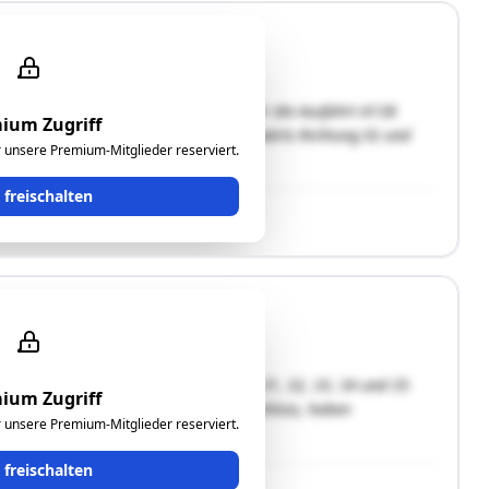
 und sind von der Südautobahn A2 über die Ausfahrt A138
ium Zugriff
man die B65 „Gleichsdorfer Straße“ ostwärts Richtung Ilz und
ür unsere Premium-Mitglieder reserviert.
t freischalten
enschaften
/2, 25/1, 38, 24, 25/2, 27, 25/3, 26, 31, 32, 33, 34 und 35
ium Zugriff
“ bezeichnet) liegen westseitig vom Schloss, haben
ür unsere Premium-Mitglieder reserviert.
nd bewaldet. Durch einen …"
t freischalten