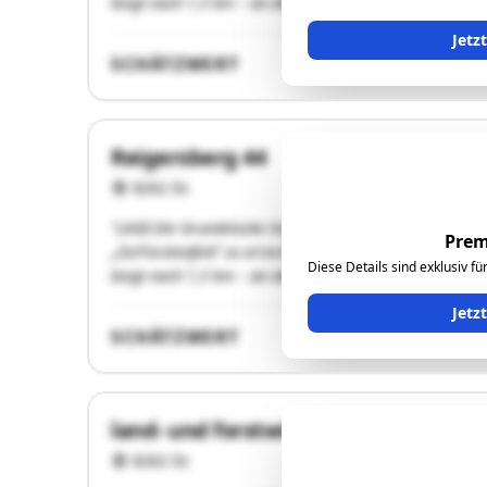
biegt nach 1,5 km – an der …"
Jetz
SCHÄTZWERT
Reigersberg 44
8262 Ilz
"LAGE:Die Grundstücke liegen südlich der Autobahn A2
Prem
„Ilz/Fürstenfeld“ zu erreichen. Nach der Abfahrt fährt 
Diese Details sind exklusiv f
biegt nach 1,5 km – an der …"
Jetz
SCHÄTZWERT
land- und forstwirtschaftliche Lieg
8262 Ilz