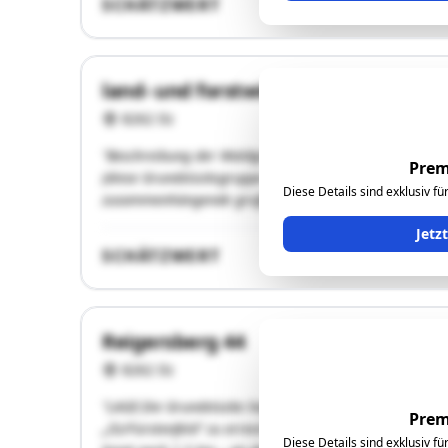
SCHÄTZWERT
land- und forstwirtschaftliche Lieg
8262 Ilz
"Beschreibung der Waldgrundstücke: Die Grundstücke 22
Prem
(diese Grundstücksgruppe wird im nachfolgenden mit „A
Diese Details sind exklusiv f
zusammenhängende großflächige Grundrissform und si
Jetz
SCHÄTZWERT
Reigersberg 44
8262 Ilz
"LAGE:Die Grundstücke liegen südlich der Autobahn A2
Prem
„Ilz/Fürstenfeld“ zu erreichen. Nach der Abfahrt fährt 
Diese Details sind exklusiv f