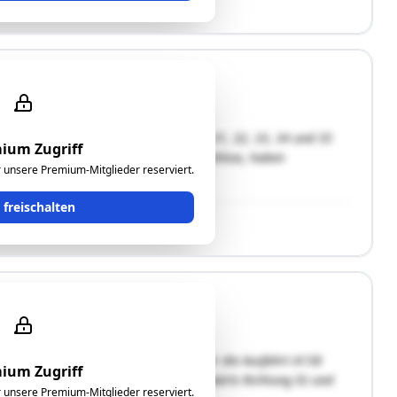
enschaften
/2, 25/1, 38, 24, 25/2, 27, 25/3, 26, 31, 32, 33, 34 und 35
ium Zugriff
“ bezeichnet) liegen westseitig vom Schloss, haben
ür unsere Premium-Mitglieder reserviert.
nd bewaldet. Durch einen …"
t freischalten
 und sind von der Südautobahn A2 über die Ausfahrt A138
ium Zugriff
man die B65 „Gleichsdorfer Straße“ ostwärts Richtung Ilz und
ür unsere Premium-Mitglieder reserviert.