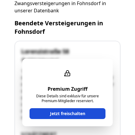
Zwangsversteigerungen in Fohnsdorf in
unserer Datenbank
Beendete Versteigerungen in
Fohnsdorf
Lorenzistraße 58
8753 Fohnsdorf
"Die Bewertungsliegenschaft liegt in der
Gemeinde Fohnsdorf am nordöstlichen Ortsrand
in einer Streusiedlungslage in ländlich geprägter
Premium Zugriff
Umgebung. Wohnhaus:Die Ursubstanz geht
Diese Details sind exklusiv für unsere
offenbar auf die Zwischenkriegsjahre zurück.
Premium-Mitglieder reserviert.
Laut Bauakt erfolgte im Jahr 1949 ein Zubau
eines Zimmers mit Unterkellerung bzw. weiters
Jetzt freischalten
im …"
SCHÄTZWERT