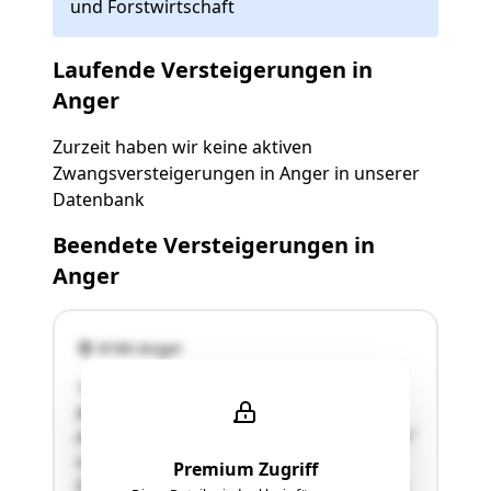
und Forstwirtschaft
Laufende Versteigerungen in
Anger
Zurzeit haben wir keine aktiven
Zwangsversteigerungen in Anger in unserer
Datenbank
Beendete Versteigerungen in
Anger
8184 Anger
"Näheres siehe Langgutachten!
Bezeichnung der Liegenschaft: GSt Nr 644 im
Ausmaß von 3417 m², davon Landw(20) 2759 m²
und Wald(10) 658 m².
Premium Zugriff
Die Liegenschaften EZ 174 und EZ 175 umfassen