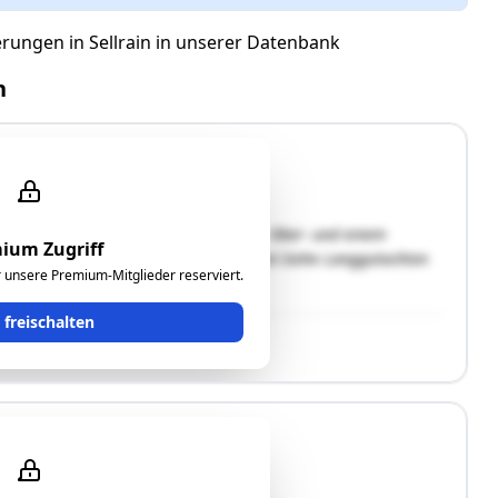
erungen in Sellrain in unserer Datenbank
n
bäude unterteilt sich in Keller-, Erd-, Ober- und einem
ium Zugriff
 Eigengrund!Zu bewerten ist 1/3-Anteil.Siehe Langgutachten
ür unsere Premium-Mitglieder reserviert.
t freischalten