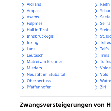
Aldrans
Reith
Ampass
Schar
Axams
Seefel
Fulpmes
Sellra
Hall in Tirol
Stein
Innsbruck-Igls
St. J
Inzing
Telfe
Lans
Telfs
Leutasch
Trins
Matrei am Brenner
Tulfe
Mieders
Volde
Neustift im Stubaital
Völs
Oberperfuss
Watt
Pfaffenhofen
Zirl
Zwangsversteigerungen von Hä