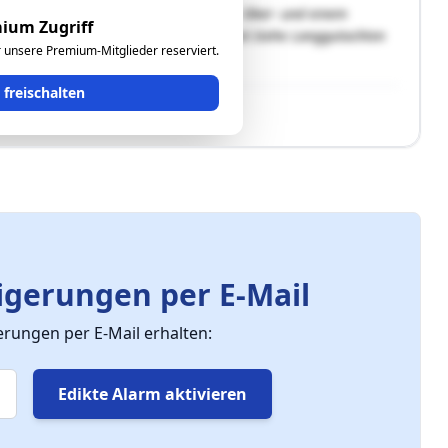
bäude unterteilt sich in Keller-, Erd-, Ober- und einem
ium Zugriff
 Eigengrund!Zu bewerten ist 1/3-Anteil.Siehe Langgutachten
ür unsere Premium-Mitglieder reserviert.
t freischalten
gerungen per E-Mail
ungen per E-Mail erhalten:
Edikte Alarm aktivieren