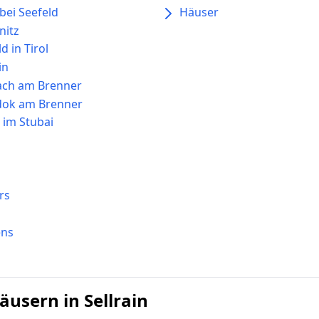
 bei Seefeld
Häuser
nitz
d in Tirol
in
ach am Brenner
odok am Brenner
s im Stubai
s
rs
ens
usern in Sellrain