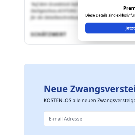
"Auf dem Grundstück befindet sich ein Wohnhaus. Das Ge
Prem
Dachgeschoss.ACHTUNG: Keine Zufahrtsmöglichkeit über
Diese Details sind exklusiv f
für die Detailbeschreibung der Liegenschaft."
Jetz
SCHÄTZWERT
Neue Zwangsverstei
KOSTENLOS alle neuen Zwangsversteiger