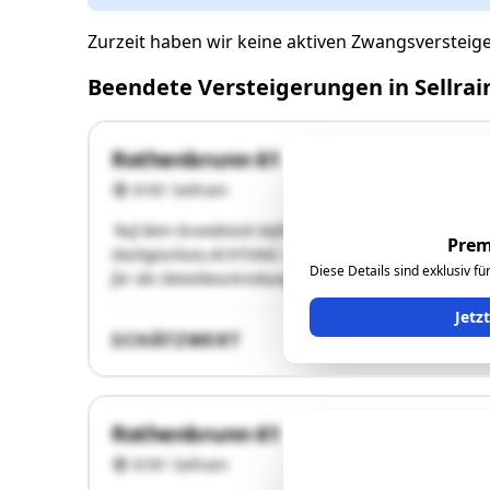
Zurzeit haben wir keine aktiven Zwangsversteig
Beendete Versteigerungen in Sellrai
Rothenbrunn 61
6181 Sellrain
"Auf dem Grundstück befindet sich ein Wohnhaus. Das Ge
Prem
Dachgeschoss.ACHTUNG: Keine Zufahrtsmöglichkeit über
Diese Details sind exklusiv f
für die Detailbeschreibung der Liegenschaft."
Jetz
SCHÄTZWERT
Rothenbrunn 61
6181 Sellrain