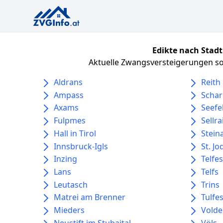
Edikte nach Stadt
Aktuelle Zwangsversteigerungen sor
Aldrans
Reith
Ampass
Schar
Axams
Seefel
Fulpmes
Sellra
Hall in Tirol
Stein
Innsbruck-Igls
St. J
Inzing
Telfe
Lans
Telfs
Leutasch
Trins
Matrei am Brenner
Tulfe
Mieders
Volde
Neustift im Stubaital
Völs