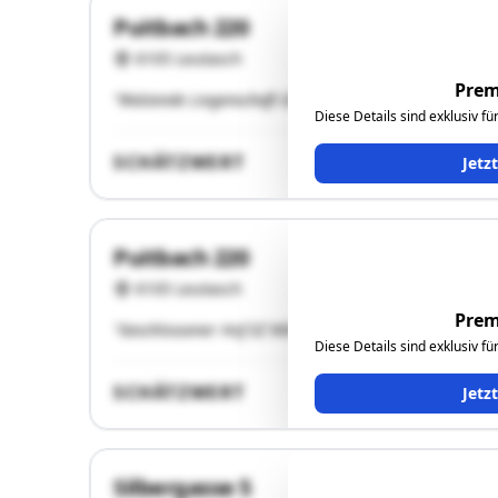
Puitbach 220
6105 Leutasch
Prem
"Walzende Liegenschaft EZ 171 KG Leutasch,"
Diese Details sind exklusiv f
SCHÄTZWERT
Jetz
Puitbach 220
6105 Leutasch
Prem
"Geschlossener Hof EZ 90066, KG Leutasch, vulgo Haira
Diese Details sind exklusiv f
SCHÄTZWERT
Jetz
Silbergasse 5