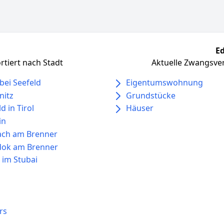
Ed
tiert nach Stadt
Aktuelle Zwangsver
 bei Seefeld
Eigentumswohnung
nitz
Grundstücke
d in Tirol
Häuser
in
ach am Brenner
odok am Brenner
s im Stubai
s
rs