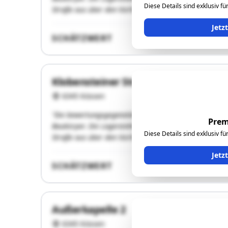
Diese Details sind exklusiv f
Straße aus über den Vorhof …"
Jetz
SCHÄTZWERT
Klobensteiner Straße 23
6345 Kössen
"Die bewertungsgegenständliche Liegenschaft in EZ 107
Prem
Baukörper. Die Lagereinheiten Top 4 bis Top 8 befindet 
Diese Details sind exklusiv f
Straße aus über den Vorhof …"
Jetz
SCHÄTZWERT
Außerkapelle 2
6345 Kössen