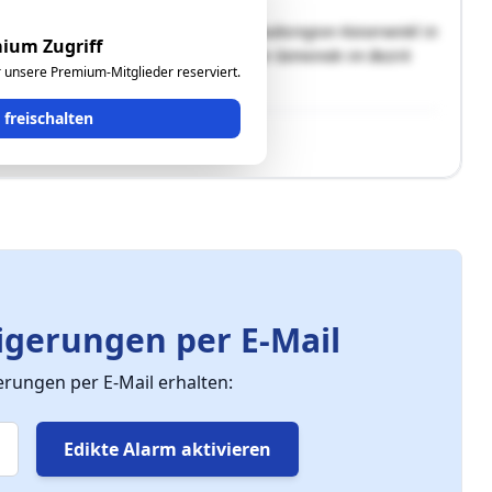
lle 2, Hotel Sonneck, liegt in der Urlaubsregion Kaiserwinkl in
ium Zugriff
ion in den Alpen. Kössen ist die letzte Gemeinde im Bezirk
ür unsere Premium-Mitglieder reserviert.
chnisch sehr gut …"
t freischalten
gerungen per E-Mail
ungen per E-Mail erhalten:
Edikte Alarm aktivieren