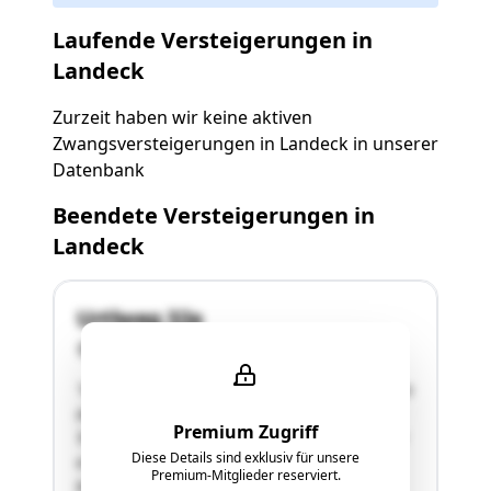
Laufende Versteigerungen in
Landeck
Zurzeit haben wir keine aktiven
Zwangsversteigerungen in Landeck in unserer
Datenbank
Beendete Versteigerungen in
Landeck
Urtlweg 32a
6500 Landeck
"Mit 384/901 Anteilen ist Wohnungseigentum an
der Zimmereiwerkstätte samt Nebengebäuden
Premium Zugriff
Top 1 verbunden. Die Werkstätte mit Büro weist
Diese Details sind exklusiv für unsere
eine Fläche von rd.308 qm auf. Die Lagerhalle
Premium-Mitglieder reserviert.
besteht aus UG mit 99 qm und EG mit 266 qm;