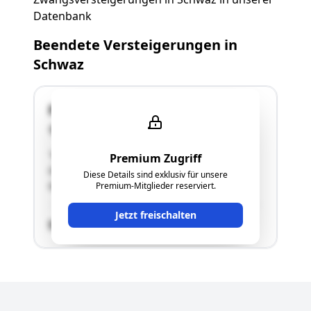
Datenbank
Beendete Versteigerungen in
Schwaz
Falkensteinstraße 55
6130 Schwaz
"Wohnhaus mit Keller, Erdgeschoss und
Premium Zugriff
Obergeschoss. Angebaute und unterkellerte
Diese Details sind exklusiv für unsere
Garage."
Premium-Mitglieder reserviert.
Jetzt freischalten
SCHÄTZWERT