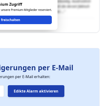
 außerbücherliche Lasten sind nicht aktenkundig. Ausdrücklich
ium Zugriff
beim Gemeindeamt hingewiesen, wonach die derzeit faktisch
ür unsere Premium-Mitglieder reserviert.
e laut Baubescheid als Kinderspielplatz …"
t freischalten
gerungen per E-Mail
ungen per E-Mail erhalten:
Edikte Alarm aktivieren