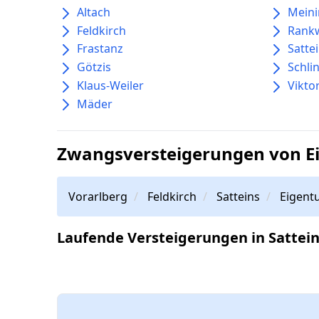
Altach
Mein
Feldkirch
Rankw
Frastanz
Satte
Götzis
Schli
Klaus-Weiler
Vikto
Mäder
Zwangsversteigerungen von E
Vorarlberg
Feldkirch
Satteins
Eigen
Laufende Versteigerungen in Sattei