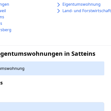
ingen
Eigentumswohnung
eil
Land- und Forstwirtschaft
ins
ns
rsberg
igentumswohnungen in Satteins
tumswohnung
ns