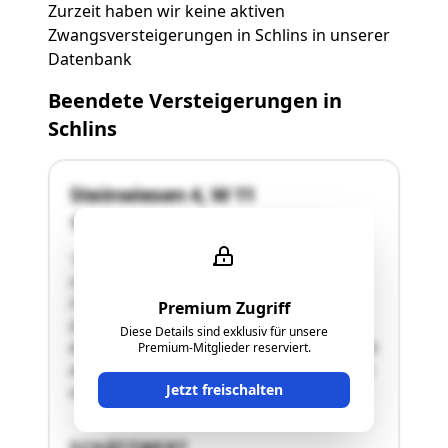
Zurzeit haben wir keine aktiven
Zwangsversteigerungen in Schlins in unserer
Datenbank
Beendete Versteigerungen in
Schlins
Steinwiesen 4, W 11
6824 Schlins
"Die gegenständliche Liegenschaft befindet sich
in der Gemeinde Schlins, Ortsteil
Frommengärsch, am Fuß des Jagdbergs, in
Premium Zugriff
Dorfkernnähe, ruhig gelegen.
Diese Details sind exklusiv für unsere
Auf der Liegenschaft besteht die Bebauung durch
Premium-Mitglieder reserviert.
zwei Mehrwohnungshäuser (Haus I und Haus II)
Jetzt freischalten
und zwei Reihengaragen sowie zwei Reihen …"
SCHÄTZWERT