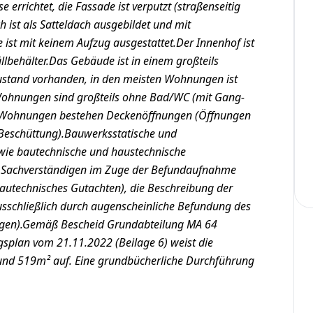
 errichtet, die Fassade ist verputzt (straßenseitig
 ist als Satteldach ausgebildet und mit
st mit keinem Aufzug ausgestattet.Der Innenhof ist
üllbehälter.Das Gebäude ist in einem großteils
ustand vorhanden, in den meisten Wohnungen ist
Wohnungen sind großteils ohne Bad/WC (mit Gang-
n Wohnungen bestehen Deckenöffnungen (Öffnungen
Beschüttung).Bauwerksstatische und
ie bautechnische und haustechnische
Sachverständigen im Zuge der Befundaufnahme
autechnisches Gutachten), die Beschreibung der
sschließlich durch augenscheinliche Befundung des
gen).Gemäß Bescheid Grundabteilung MA 64
plan vom 21.11.2022 (Beilage 6) weist die
rund 519m² auf. Eine grundbücherliche Durchführung