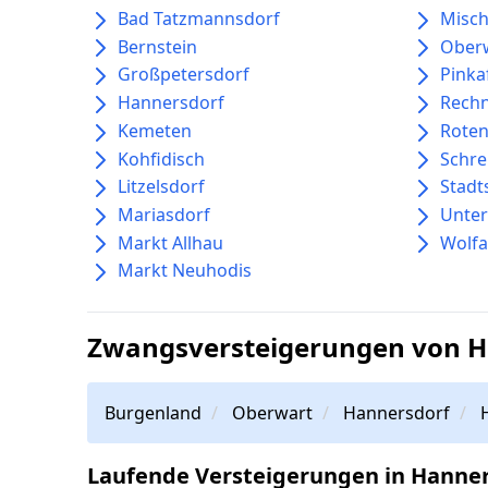
Bad Tatzmannsdorf
Misc
Bernstein
Ober
Großpetersdorf
Pinka
Hannersdorf
Rechn
Kemeten
Roten
Kohfidisch
Schre
Litzelsdorf
Stadt
Mariasdorf
Unter
Markt Allhau
Wolf
Markt Neuhodis
Zwangsversteigerungen von H
Burgenland
Oberwart
Hannersdorf
Laufende Versteigerungen in Hanne