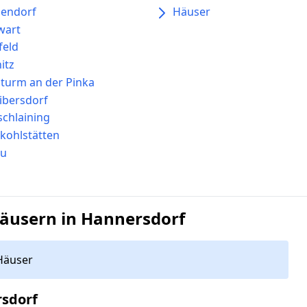
hendorf
Häuser
wart
feld
itz
turm an der Pinka
ibersdorf
schlaining
kohlstätten
au
äusern in Hannersdorf
Häuser
rsdorf