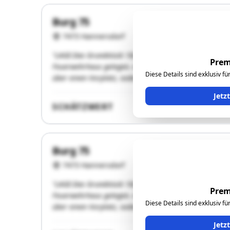
Burg 75
7473 Hannersdorf
"LAGE:Das Grundstück 182 mit dem darauf befindlichen
Prem
Feuerwehrhaus gelegen. Aufgeschlossen ist die Liegensc
Diese Details sind exklusiv f
über einen Vorplatz, sodass es sich um eine Eckparzell
Jetz
SCHÄTZWERT
Burg 75
7473 Hannersdorf
"LAGE:Das Grundstück 182 mit dem darauf befindlichen
Prem
Feuerwehrhaus gelegen. Aufgeschlossen ist die Liegensc
Diese Details sind exklusiv f
über einen Vorplatz, sodass es sich um eine Eckparzell
Jetz