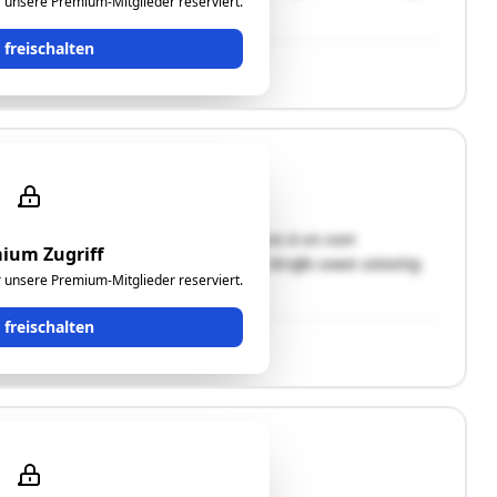
ür unsere Premium-Mitglieder reserviert.
e handelt. …"
t freischalten
 Gebäude liegt im Zentrum von Burg, vis à vis vom
ium Zugriff
haft über die südseitig anschließende Straße sowie ostseitig
ür unsere Premium-Mitglieder reserviert.
e handelt. …"
t freischalten