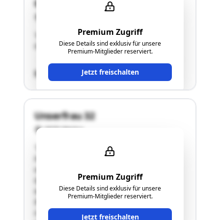
Grünbach 31
3961 Waldenstein
Premium Zugriff
"ehemaliger Zweitwohnsitz. Kleinhaus mit
Diese Details sind exklusiv für unsere
Garten"
Premium-Mitglieder reserviert.
Jetzt freischalten
SCHÄTZWERT
Unserfrau 32
3970 Weitra
"Die bewertungsgegenständliche Liegenschaft
liegt im östlichen Teil der Ortschaft Unserfrau
und grenzt unmittelbar westlich an das
Premium Zugriff
öffentliche Gut (Verkehrsfläche) an, von dem
Diese Details sind exklusiv für unsere
auch die Erschließung der Liegenschaft erfolgt.
Premium-Mitglieder reserviert.
Die in der bewertungsgegenständlichen
Liegenschaft inneliegenden Grundstücke bilden
Jetzt freischalten