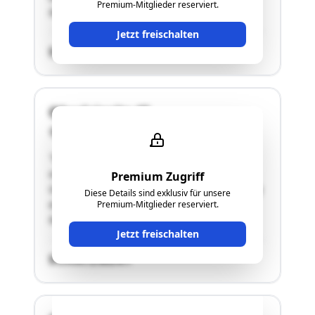
Premium-Mitglieder reserviert.
Nebengebäude"
Jetzt freischalten
SCHÄTZWERT
Oberlainsitz 47
3971 St. Martin
"Wohnhaus, bestehend aus einem Erdgeschoß
und einem teilweisen Dachausbau (eine
Premium Zugriff
Unterkellerung ist nicht gegeben; die Errichtung
Diese Details sind exklusiv für unsere
erfolgt überwiegend in Holzbauweise)
Premium-Mitglieder reserviert.
Nebengebäude"
Jetzt freischalten
SCHÄTZWERT