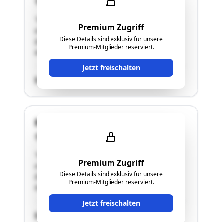
3861 Eggern
"Wohnhaus, bestehend aus einem Erdgeschoß,
Premium Zugriff
ohne Keller und ohne
Diese Details sind exklusiv für unsere
DachbodenausbauEingeschoßiges
Premium-Mitglieder reserviert.
Nebengebäude"
Jetzt freischalten
SCHÄTZWERT
Reinberg-Litschau 34
3861 Eggern
"Wohnhaus, bestehend aus einem Erdgeschoß,
Premium Zugriff
ohne Keller und ohne
Diese Details sind exklusiv für unsere
DachbodenausbauEingeschoßiges
Premium-Mitglieder reserviert.
Nebengebäude"
Jetzt freischalten
SCHÄTZWERT