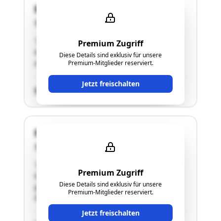
Raimund Straße 9
3860 Heidenreichstein
"Wohnhaus, größtenteils bestehend aus einem
Premium Zugriff
Kellergeschoß, einem Erdgeschoß und einem
Diese Details sind exklusiv für unsere
ausgebauten Dachgeschoß"
Premium-Mitglieder reserviert.
Jetzt freischalten
SCHÄTZWERT
Rosengasse 10
3860 Heidenreichstein
"Wohnhaus, größtenteils bestehend aus einem
Premium Zugriff
Kellergeschoß, einem Erdgeschoß und einem
Diese Details sind exklusiv für unsere
größtenteils ausgebauten
Premium-Mitglieder reserviert.
DachgeschoßNebengebäude"
Jetzt freischalten