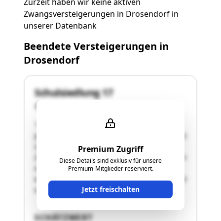
Zurzeit haben wir keine aktiven
Zwangsversteigerungen in Drosendorf in
unserer Datenbank
Beendete Versteigerungen in
Drosendorf
Schulsiedlung 17
2095 Drosendorf
"Das Gebäue ist dreigeschossig errichtet und
gliedert sich in Erdgeschoss, erstes Obergeschoss
sowie ein zweites Obergeschoss. Die
Premium Zugriff
Zwischendecken sind als Massivdecken aus Beton
Diese Details sind exklusiv für unsere
ausgeführt. Das Dach ist ein Ziegeldach und
Premium-Mitglieder reserviert.
weist massive Mängel auf. In der Liegenschaft ist
Jetzt freischalten
ein Stiegenhaus …"
SCHÄTZWERT