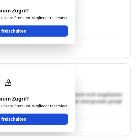
tliches lebenslängliches
boren am 11.06.1941. Das
ium Zugriff
Stiege 3) im Haus
ür unsere Premium-Mitglieder reserviert.
ler sowie dem Rechte des
t freischalten
kellerung und einem Erdgeschoß sowie einem nicht ausgebauten
ium Zugriff
 einer LKW-Halle. Kontaminierungen des Untergrundes gemäß
ür unsere Premium-Mitglieder reserviert.
en Areal vorhanden."
t freischalten