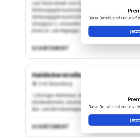
Laut Notariatsakt vom 03.11.2010 besteht ein unentgel
Wohnungsgebrauchsrecht für Frau Christa Schlick, ge
Prem
Wohnungsgebrauchsrecht umfasst die Wohnung Top 8 (
Diese Details sind exklusiv f
Schulgasse 3, verbunden mit der Mitbenützung des Kel
freien Zu- und Abganges …"
Jetz
SCHÄTZWERT
Haidäckerstraße 5
2102 Bisamberg
"L-förmiges Wohnhaus, bestehend aus einer Teilunter
Prem
DachbodenHalle, bestehend aus einem Erdgeschoß und
Diese Details sind exklusiv f
Bau- und Betriebsanlagengenehmigungsakt am gesamt
Jetz
SCHÄTZWERT