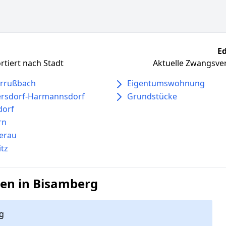
Ed
tiert nach Stadt
Aktuelle Zwangsver
errußbach
Eigentumswohnung
ersdorf-Harmannsdorf
Grundstücke
dorf
rn
erau
tz
en in Bisamberg
g