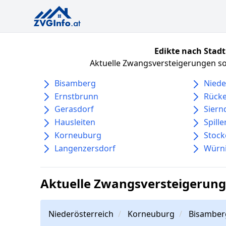
Edikte nach Stadt
Aktuelle Zwangsversteigerungen sor
Bisamberg
Nied
Ernstbrunn
Rück
Gerasdorf
Siern
Hausleiten
Spille
Korneuburg
Stock
Langenzersdorf
Würni
Aktuelle Zwangsversteigerung
Niederösterreich
Korneuburg
Bisamber