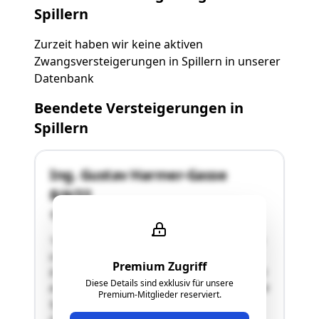
Spillern
Zurzeit haben wir keine aktiven
Zwangsversteigerungen in Spillern in unserer
Datenbank
Beendete Versteigerungen in
Spillern
Ing. Gustav Harmer-Gasse
8/4/22
2104 Spillern
"Wohnungseigentum an Wohnung Top 22 Stg. 4
inkl. Balkon, samt Keller 22 KFZ Stellplatz 22
Premium Zugriff
87/1953-Anteil, BLNr. 26 3/1953-Anteil, BLNr. 53
Diese Details sind exklusiv für unsere
Adresse: Ing. Gustav Harmer-Gasse 8/4/22, 2104
Premium-Mitglieder reserviert.
Spillern Gst.Nr. 1364/23 (2.473m²), Bauf.