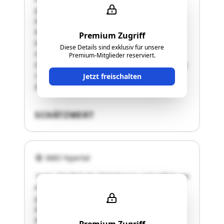
gelegenWegerschließung: Kein direkter
Anschluss an das öffentliche Gut, keine
Rechtsunsicherheiten betreffend Zufahrt
Premium Zugriff
bekanntGrundstücksform: UnförmigLage am
Diese Details sind exklusiv für unsere
Hang: UnterhangExposition:
Premium-Mitglieder reserviert.
NordostLängsneigung: 15 bis 25 %Querneigung:
5 bis 10 %Boden: Tiefgründige
Jetzt freischalten
BraunerdeAktuelle Nutzung: Wiese …"
SCHÄTZWERT
3683 Yspertal
"Lage: Nördlich des Wohnhauses und südlich von
Altenmarkt, am „Schaufelboden“
gelegenWegerschließung: Kein direkter
Anschluss an das öffentliche Gut, keine
Rechtsunsicherheiten betreffend Zufahrt