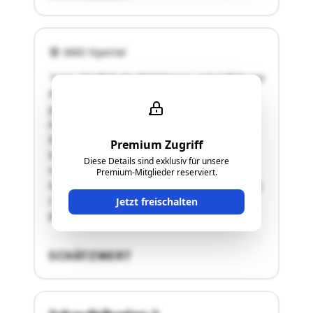
3683 Yspertal
"Lage: Nördlich des Wohnhauses und südlich von
Altenmarkt, am „Schaufelboden“
gelegenWegerschließung: Kein direkter
Anschluss an das öffentliche Gut, keine
Rechtsunsicherheiten betreffend Zufahrt
Premium Zugriff
bekanntGrundstücksform: UnförmigLage am
Diese Details sind exklusiv für unsere
Hang: UnterhangExposition:
Premium-Mitglieder reserviert.
NordostLängsneigung: 15 bis 25 %Querneigung:
5 bis 10 %Boden: Tiefgründige
Jetzt freischalten
BraunerdeAktuelle Nutzung: Wiese …"
SCHÄTZWERT