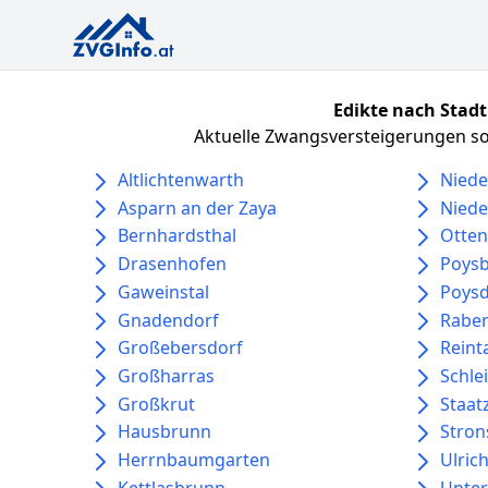
Edikte nach Stadt
Aktuelle Zwangsversteigerungen sor
Altlichtenwarth
Niede
Asparn an der Zaya
Niede
Bernhardsthal
Otten
Drasenhofen
Poys
Gaweinstal
Poysd
Gnadendorf
Rabe
Großebersdorf
Reint
Großharras
Schle
Großkrut
Staat
Hausbrunn
Stron
Herrnbaumgarten
Ulric
Kettlasbrunn
Unter