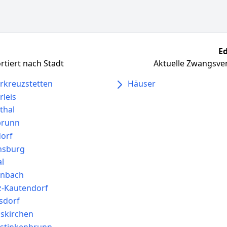
Ed
tiert nach Stadt
Aktuelle Zwangsver
rkreuzstetten
Häuser
rleis
thal
brunn
orf
nsburg
al
inbach
z-Kautendorf
sdorf
hskirchen
stinkenbrunn