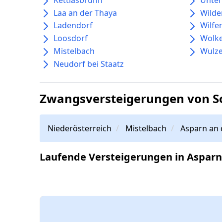
Laa an der Thaya
Wild
Ladendorf
Wilfe
Loosdorf
Wolke
Mistelbach
Wulz
Neudorf bei Staatz
Zwangsversteigerungen von So
Niederösterreich
Mistelbach
Asparn an 
Laufende Versteigerungen in Asparn