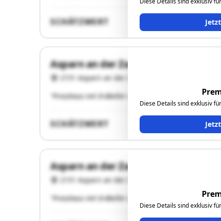
Diese Details sind exklusiv f
SCHÄTZWERT
Jetz
Asparn an der Zaya GStNr. .352 u. .35
2151 Asparn an der Zaya
Prem
"Presshaus mit Erdkeller u. unbebaute Liegenschaft (e
Diese Details sind exklusiv f
SCHÄTZWERT
Jetz
Asparn an der Zaya GStNr. .352 u. .35
2151 Asparn an der Zaya
Prem
"Presshaus mit Erdkeller u. unbebaute Liegenschaft (e
Diese Details sind exklusiv f