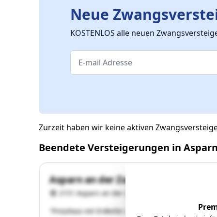
Neue Zwangsverstei
KOSTENLOS alle neuen Zwangsversteiger
Zurzeit haben wir keine aktiven Zwangsversteig
Beendete Versteigerungen in Asparn
Asparn an der Zaya GStNr. .352 u. .35
2151 Asparn an der Zaya
Prem
"Presshaus mit Erdkeller u. unbebaute Liegenschaft (e