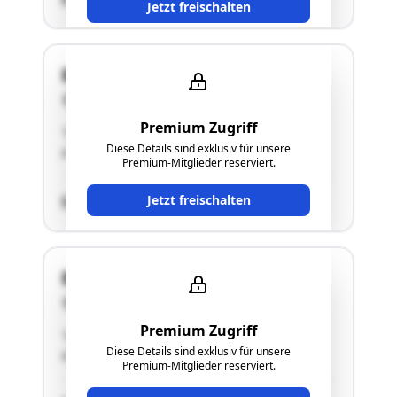
Jetzt freischalten
Brunnenplatz 166 u. 179
2276 Reintal
Premium Zugriff
"Einfamilienhaus im Rohbauzustand innen,
Diese Details sind exklusiv für unsere
sehr alte Bausubstanz."
Premium-Mitglieder reserviert.
Jetzt freischalten
SCHÄTZWERT
Brunnenplatz 166 u. 179
2276 Reintal
Premium Zugriff
"Einfamilienhaus im Rohbauzustand innen,
Diese Details sind exklusiv für unsere
sehr alte Bausubstanz."
Premium-Mitglieder reserviert.