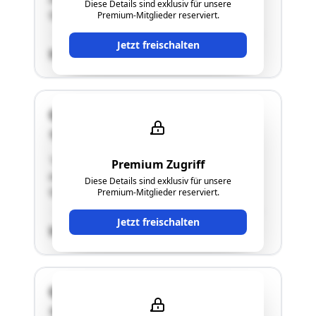
Diese Details sind exklusiv für unsere
Quellengasse 11"
Premium-Mitglieder reserviert.
Jetzt freischalten
SCHÄTZWERT
Quellengasse 11
2493 Lichtenwörth-Nadelburg
"Grundstück im Ausmaß von 700 m2, EFH mit
Premium Zugriff
ausgebautem Dachgeschoß, Adresse:
Diese Details sind exklusiv für unsere
Quellengasse 11"
Premium-Mitglieder reserviert.
Jetzt freischalten
SCHÄTZWERT
Quellengasse 11
2493 Lichtenwörth-Nadelburg