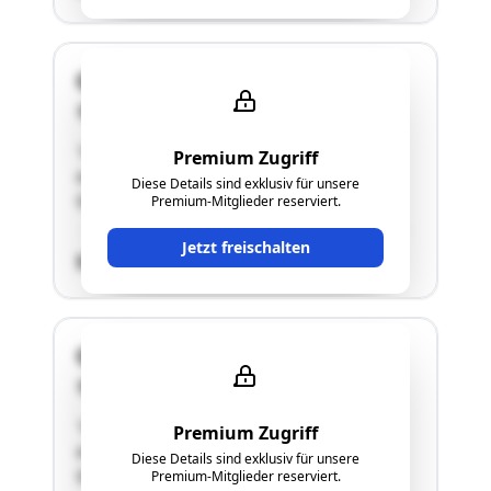
Quellengasse 11
2493 Lichtenwörth-Nadelburg
"Grundstück im Ausmaß von 700m2, EFH mit
Premium Zugriff
ausgebautem Dachgeschoß, Adresse:
Diese Details sind exklusiv für unsere
Quellengasse 11"
Premium-Mitglieder reserviert.
Jetzt freischalten
SCHÄTZWERT
Quellengasse 11
2493 Lichtenwörth-Nadelburg
"Grundstück im Ausmaß von 700m2, EFH mit
Premium Zugriff
ausgebautem Dachgeschoß, Adresse:
Diese Details sind exklusiv für unsere
Quellengasse 11"
Premium-Mitglieder reserviert.