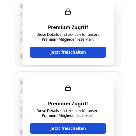
Quellengasse 11
2493 Lichtenwörth-Nadelburg
"Grundstück im Ausmaß von 700m2, EFH mit
Premium Zugriff
ausgebautem Dachgeschoß, Adresse:
Diese Details sind exklusiv für unsere
Quellengasse 11"
Premium-Mitglieder reserviert.
Jetzt freischalten
SCHÄTZWERT
Quellengasse 11
2493 Lichtenwörth-Nadelburg
"Grundstück im Ausmaß von 700m2, EFH mit
Premium Zugriff
ausgebautem Dachgeschoß, Adresse:
Diese Details sind exklusiv für unsere
Quellengasse 11"
Premium-Mitglieder reserviert.
Jetzt freischalten
SCHÄTZWERT