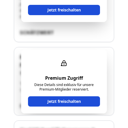
jedoch außerhalb von Haschendorf westseitig
Jetzt freischalten
davon im Erholungszentrum Haschendorf
befindlich. Die Aufschließung …"
SCHÄTZWERT
Reihenhaus 1 und 2re,
Fliedergasse 25
2492 Eggendorf
Premium Zugriff
"Gemeinschaftliche Versteigerung Reihenhaus
Diese Details sind exklusiv für unsere
Premium-Mitglieder reserviert.
1,2"
Jetzt freischalten
SCHÄTZWERT