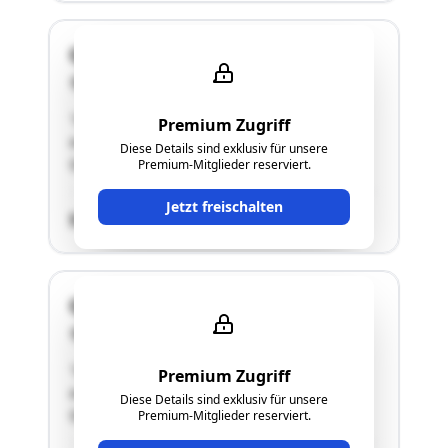
Quellengasse 11
2493 Lichtenwörth-Nadelburg
"Grundstück im Ausmaß von 700 m2, EFH mit
Premium Zugriff
ausgebautem Dachgeschoß, Adresse:
Diese Details sind exklusiv für unsere
Quellengasse 11"
Premium-Mitglieder reserviert.
Jetzt freischalten
SCHÄTZWERT
Quellengasse 11
2493 Lichtenwörth-Nadelburg
"Grundstück im Ausmaß von 700 m2, EFH mit
Premium Zugriff
ausgebautem Dachgeschoß, Adresse:
Diese Details sind exklusiv für unsere
Quellengasse 11"
Premium-Mitglieder reserviert.