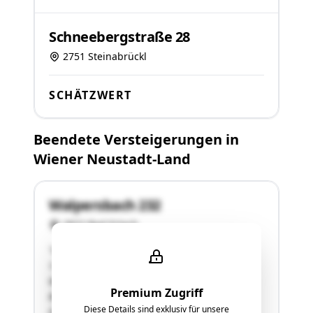
Schneebergstraße 28
2751 Steinabrückl
SCHÄTZWERT
Beendete Versteigerungen in
Wiener Neustadt-Land
Walpersbach 232
2822 Bad Erlach
"GrdstNr. 194,
1.298 m2 , Einfamilienhaus mit Doppelgarage,
Walpersbach 232
Premium Zugriff
Ruhige, normale Wohnlage am nördlichen
Diese Details sind exklusiv für unsere
Ortsrand, ca. 1 km vom Gemeindeamt entfernt.