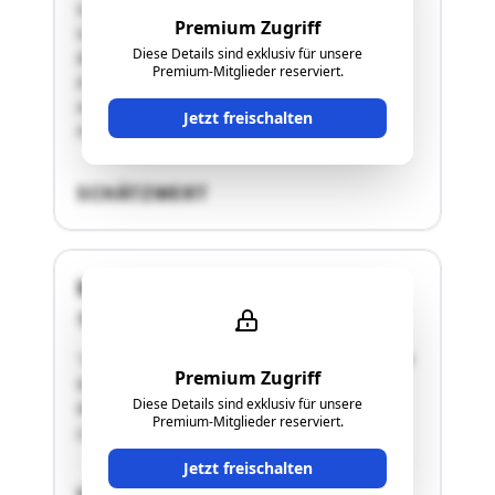
Vorderbruck 18Auf den Grundstücken in der
Premium Zugriff
Vorderbruck 18 befindet sich ein in
Diese Details sind exklusiv für unsere
Massivbauweise errichtetes Wohnhaus. Die
Premium-Mitglieder reserviert.
Erschließung des Grundstücks erfolgt über die
nördlich angrenzende öffentliche Straße. Das
Jetzt freischalten
Haus besteht …"
SCHÄTZWERT
Markt 42a
2770 Gutenstein
"GrdStkNr. .98/2, 144/2, 146/2, 343 m² Bauland-
Premium Zugriff
Wohngebiet; (abbruchreifes)
Diese Details sind exklusiv für unsere
Wohnhaus/Holzschuppen, Markt 42a -
Premium-Mitglieder reserviert.
Lorbeerg.."
Jetzt freischalten