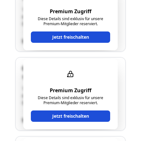
"Grundstück im Ausmaß von 700m2, EFH mit
Premium Zugriff
ausgebautem Dachgeschoß, Adresse:
Diese Details sind exklusiv für unsere
Quellengasse 11"
Premium-Mitglieder reserviert.
Jetzt freischalten
SCHÄTZWERT
Quellengasse 11
2493 Lichtenwörth-Nadelburg
"Grundstück im Ausmaß von 700m2, EFH mit
Premium Zugriff
ausgebautem Dachgeschoß, Adresse:
Diese Details sind exklusiv für unsere
Quellengasse 11"
Premium-Mitglieder reserviert.
Jetzt freischalten
SCHÄTZWERT