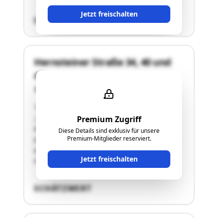
Jetzt freischalten
SCHÄTZWERT
Hernsteiner Straße 34, 40 und
40a
2753 Markt Piesting
"Hälfteanteil BLNr. 1 an Grundstücksnummer
.244, .356 und .832/2, 1491m² Bauland -
Premium Zugriff
Wohngebiet, ein neues Wohngebäude
Diese Details sind exklusiv für unsere
Premium-Mitglieder reserviert.
(dreigeschoßiges Fertighaus ELK, 1998) und ein
altes Wohngebäude (um 1900),
Jetzt freischalten
Hernsteinerstraße 40a, 40 und 34"
SCHÄTZWERT