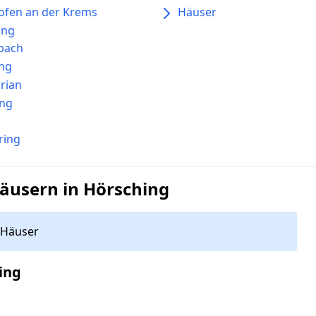
fen an der Krems
Häuser
ing
bach
ng
orian
ing
ring
äusern in Hörsching
Häuser
ing