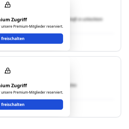
eine ältere gemischt genutzte Liegen-schaft in schlechtem
ium Zugriff
ür unsere Premium-Mitglieder reserviert.
t freischalten
elt es sich um ein in Abbruch befindliches
ium Zugriff
nen Neubau baurechtlich genehmigt."
ür unsere Premium-Mitglieder reserviert.
t freischalten