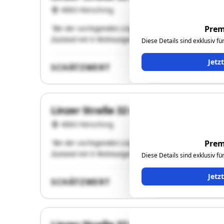
4063 Hörsching
"Bei der vorliegenden Liegenschaft handelt es sich um 
Prem
Zustand mit 6 Wohnungen und einer Geschäftsfläche."
Diese Details sind exklusiv f
Jetz
SCHÄTZWERT
Linzer Straße 32 und 32a
4063 Hörsching
"Bei der vorliegenden Liegenschaft handelt es sich um 
Prem
Zustand mit 6 Wohnungen und einer Geschäftsfläche."
Diese Details sind exklusiv f
Jetz
SCHÄTZWERT