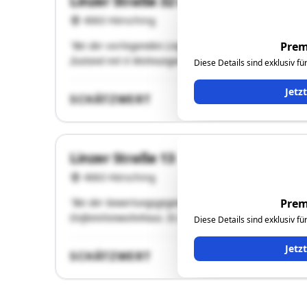
Linzer Straße 32 und 32a
4063 Hörsching
"Bei der vorliegenden Liegenschaft handelt es sich um 
Prem
Zustand mit 6 Wohnungen und einer Geschäftsfläche."
Diese Details sind exklusiv f
Jetz
SCHÄTZWERT
Linzer Straße 13
4063 Hörsching
"Bei der bewertungsgegenständlichen Liegenschaft hand
Prem
Einfamilienwohnhaus. Es ist bereits ein Projekt für ei
Diese Details sind exklusiv f
Jetz
SCHÄTZWERT