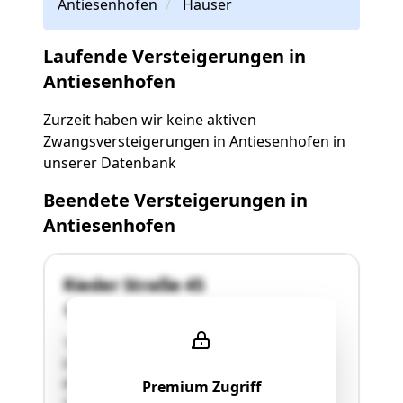
Antiesenhofen
Häuser
Laufende Versteigerungen in
Antiesenhofen
Zurzeit haben wir keine aktiven
Zwangsversteigerungen in Antiesenhofen in
unserer Datenbank
Beendete Versteigerungen in
Antiesenhofen
Rieder Straße 45
4980 Antiesenhofen
"Das bewertungsgegenständliche Wohnhaus
liegt im Gemeindegebiet von Antiesenhofen, an
der Rieder Straße. Das Wohnhaus wurde ca.
Premium Zugriff
1905 und ein Nebengebäude ca. 1958 erbaut.