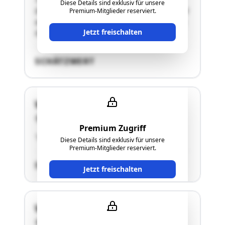
Diese Details sind exklusiv für unsere
Die Zufahrt zum Objekt ist aspaltiert und es sind
Premium-Mitglieder reserviert.
ausreichend Parkmöglichkeiten vorhanden. Das
Jetzt freischalten
Gebäude wurde in Massivbauweise …"
SCHÄTZWERT
Wagnerweg 10
4980 Antiesenhofen
Premium Zugriff
"siehe Langgutachten"
Diese Details sind exklusiv für unsere
Premium-Mitglieder reserviert.
SCHÄTZWERT
Jetzt freischalten
Wagnerweg 10
4980 Antiesenhofen