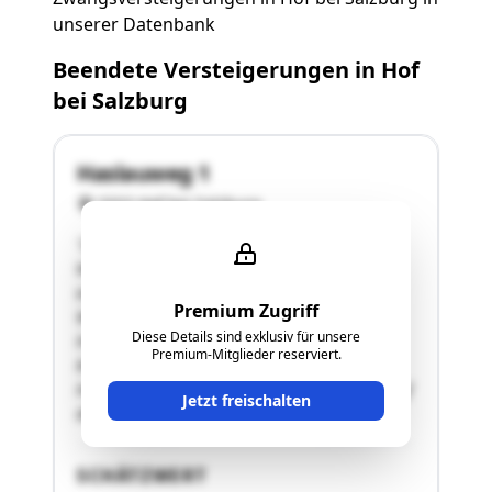
unserer Datenbank
Beendete Versteigerungen in Hof
bei Salzburg
Haslauweg 1
5322 Hof bei Salzburg
"Zur Versteigerung gelangen zwei
Wohnungseigentumsobjekte im Dachgeschoß
eines fünf Wohneinheiten umfassenden
Premium Zugriff
Wohnhauses im Ortsteil Haslau der Gemeinde
Diese Details sind exklusiv für unsere
Hof bei Salzburg, ca 400m nordwestlich des
Premium-Mitglieder reserviert.
Kreisverkehrs B 158 Wolfgangseestraße /
Hinterseestraße / Seestraße gelegen. Es wird auf
Jetzt freischalten
die ausführliche Beschreibung im …"
SCHÄTZWERT