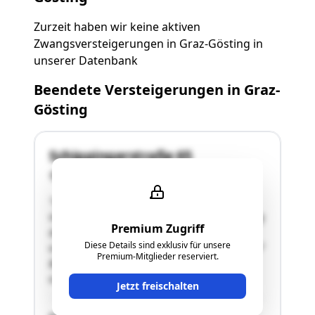
Zurzeit haben wir keine aktiven
Zwangsversteigerungen in Graz-Gösting in
unserer Datenbank
Beendete Versteigerungen in Graz-
Gösting
Schippingerstraße 65
8051 Graz-Gösting
"Grundbuch: KG 63112 Gösting Einlagezahl: EZ
421 hievon 61/340-Anteile B-LNR 25Bezeichnung
Premium Zugriff
der Liegenschaft: GSt Nr .317 mit einer Fläche
Diese Details sind exklusiv für unsere
von 300 m², davon 168 m² Bauf.(10) und 132 m²
Premium-Mitglieder reserviert.
Bauf.(20) und Gst Nr 341/48 mit einer Fläche
von 522 m² …"
Jetzt freischalten