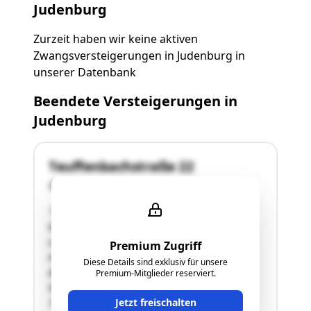
Judenburg
Zurzeit haben wir keine aktiven
Zwangsversteigerungen in Judenburg in
unserer Datenbank
Beendete Versteigerungen in
Judenburg
Teuffenbachstraße 22
8750 Judenburg
"Die Bewertungsliegenschaft befindet sich ca. 5
bis 10 Gehminuten nordwestlich des Zentrums
von Judenburg.Das 15-Familienwohnhaus mit
Premium Zugriff
Keller-, Erd- und 4 Obergeschoßen wurde laut
Diese Details sind exklusiv für unsere
Bauakt beginnend im Jahr 1962 errichtet. Die
Premium-Mitglieder reserviert.
Wohnung Nr. 10 mit einer Nutzfläche von rund
Jetzt freischalten
78 m² …"