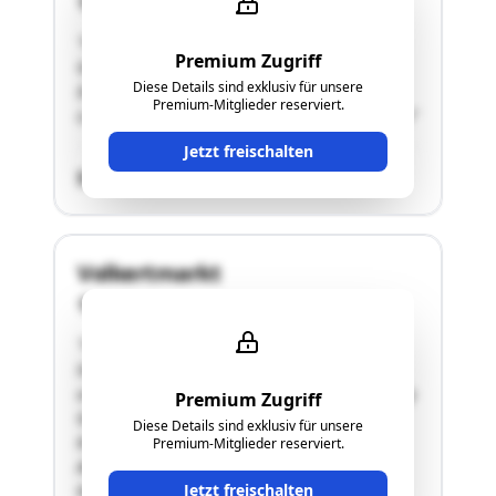
1020 Wien
"Freistehender , nicht unterkellerter
Premium Zugriff
Gebäudekörper, eingeschossig2 Räume (mit
Diese Details sind exklusiv für unsere
Durchreiche verbunden): Gastro- und
Premium-Mitglieder reserviert.
Lager/Küchen-Bereich- Eingangsbereich verglast"
Jetzt freischalten
SCHÄTZWERT
Volkertmarkt
1020 Wien
"Freistehender , nicht unterkellerter
Gebäudekörper, eingeschossig:1 Raum, Küche
und Lagerbereich; KühlbereichFußbodenheizung-
Premium Zugriff
Gastherme / Klimatisierung/
Diese Details sind exklusiv für unsere
KühlsystemWassereintritte im Bodenbereich-
Premium-Mitglieder reserviert.
Abwasserproblem bei Anschluss an das
Jetzt freischalten
Kanalnetz- (Fettabscheider)"