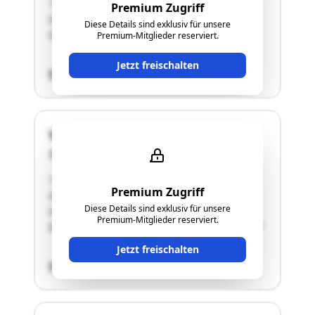
"Freistehender , nicht unterkellerter
Premium Zugriff
Gebäudekörper, eingeschossig1 Raum-
Diese Details sind exklusiv für unsere
Gastronomie mit Schanigarten;"
Premium-Mitglieder reserviert.
Jetzt freischalten
SCHÄTZWERT
Volkertmarkt
1020 Wien
"Freistehender , nicht unterkellerter
Premium Zugriff
Gebäudekörper, eingeschossig2 Räume für
Diese Details sind exklusiv für unsere
Verkaufs- und Lagerzwecke/ Kühlbereich;
Premium-Mitglieder reserviert.
Elektroheizung an der Decke / Klimasplittgeräte"
Jetzt freischalten
SCHÄTZWERT