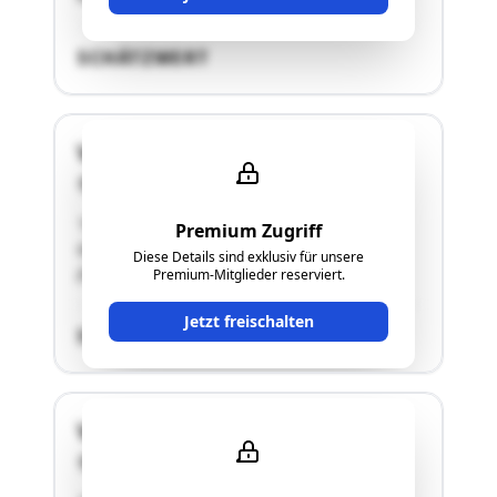
SCHÄTZWERT
Volkertmarkt
1020 Wien
"Freistehender , nicht unterkellerter
Premium Zugriff
Gebäudekörper, eingeschossig2 Räume:
Diese Details sind exklusiv für unsere
(Imbissstand)-Küchen Lager-Bereich"
Premium-Mitglieder reserviert.
Jetzt freischalten
SCHÄTZWERT
Volkertmarkt
1020 Wien