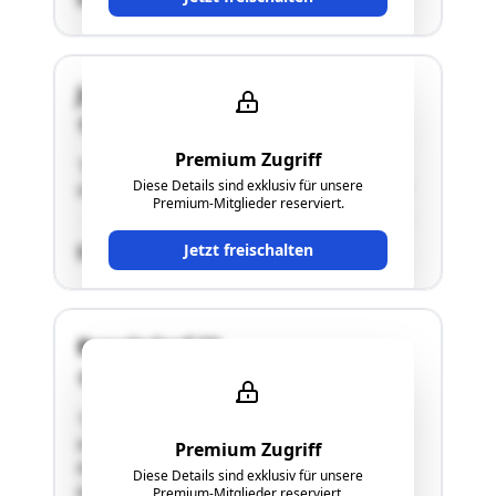
Jetzelsdorf 147
2053 Jetzelsdorf
Premium Zugriff
"Einfamilienhaus mit schlechtem
Diese Details sind exklusiv für unsere
GesamtzustandWidmung: Bauland Agrargebiet"
Premium-Mitglieder reserviert.
Jetzt freischalten
SCHÄTZWERT
Ragelsdorf 32
2053 Jetzelsdorf
"Die Gebäude liegen am Rande von Ragelsdorf
an der Landesstrasse. Das Wohnhaus, die
Premium Zugriff
Nebenräume, die Scheune und der Schuppen
Diese Details sind exklusiv für unsere
befinden sich in einen vernachlässigten
Premium-Mitglieder reserviert.