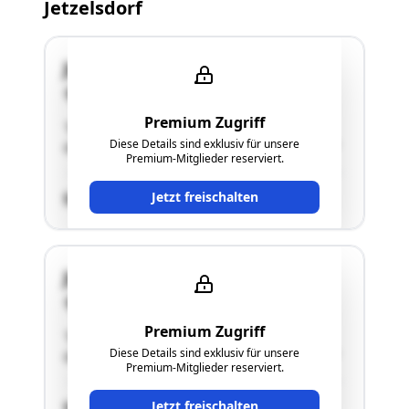
Jetzelsdorf
Jetzelsdorf 147
2053 Jetzelsdorf
Premium Zugriff
"Einfamilienhaus mit schlechtem
Diese Details sind exklusiv für unsere
GesamtzustandWidmung: Bauland Agrargebiet"
Premium-Mitglieder reserviert.
Jetzt freischalten
SCHÄTZWERT
Jetzelsdorf 147
2053 Jetzelsdorf
Premium Zugriff
"Einfamilienhaus mit schlechtem
Diese Details sind exklusiv für unsere
GesamtzustandWidmung: Bauland Agrargebiet"
Premium-Mitglieder reserviert.
Jetzt freischalten
SCHÄTZWERT