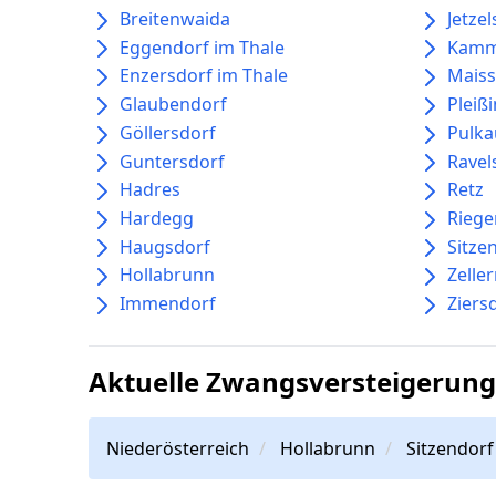
Breitenwaida
Jetze
Eggendorf im Thale
Kamm
Enzersdorf im Thale
Mais
Glaubendorf
Pleiß
Göllersdorf
Pulka
Guntersdorf
Ravel
Hadres
Retz
Hardegg
Riege
Haugsdorf
Sitze
Hollabrunn
Zelle
Immendorf
Ziers
Aktuelle Zwangsversteigerunge
Niederösterreich
Hollabrunn
Sitzendorf