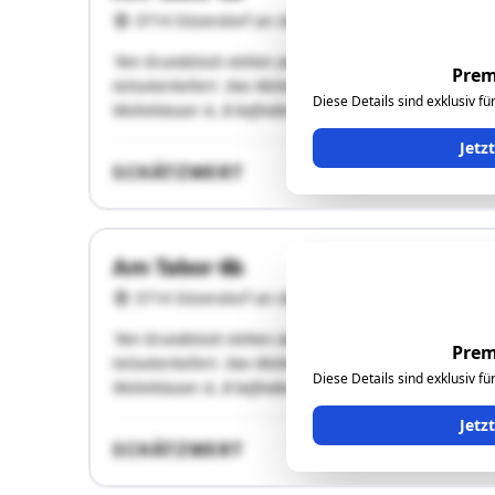
3714 Sitzendorf an der Schmida
"Am Grundstück stehen zwei Einfamilienhäuser in gesch
Prem
teilunterkellert. Das Wohnhaus B steht am hinteren Ende
Diese Details sind exklusiv f
Wohnhäuser A, B befinden sich in einem normalen Zust
Jetz
SCHÄTZWERT
Am Tabor 6b
3714 Sitzendorf an der Schmida
"Am Grundstück stehen zwei Einfamilienhäuser in gesch
Prem
teilunterkellert. Das Wohnhaus B steht am hinteren Ende
Diese Details sind exklusiv f
Wohnhäuser A, B befinden sich in einem normalen Zust
Jetz
SCHÄTZWERT