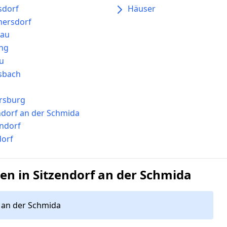
lsdorf
Häuser
ersdorf
sau
ing
u
sbach
rsburg
ndorf an der Schmida
rndorf
dorf
n in Sitzendorf an der Schmida
 an der Schmida