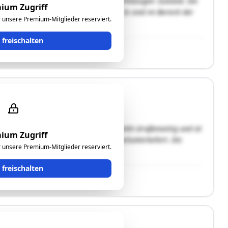
and "C" nach Ross Brachmann - vernachlässigter Zustand. Die
ium Zugriff
zeit bestehende Ölheizung ist defekt. Es sind im Bereich der
ür unsere Premium-Mitglieder reserviert.
t freischalten
lossener Bauweise. Das Wohnhaus A steht straßenseitig und ist
ium Zugriff
 des Grundstückes und ist ebenfalls teilunterkellert. Die
ür unsere Premium-Mitglieder reserviert.
and "B" …"
t freischalten