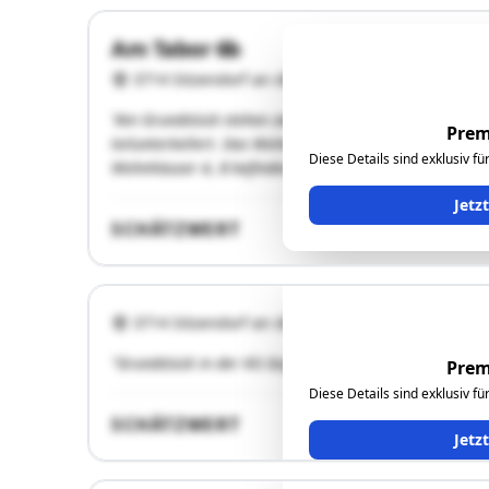
Am Tabor 6b
3714 Sitzendorf an der Schmida
"Am Grundstück stehen zwei Einfamilienhäuser in gesch
Prem
teilunterkellert. Das Wohnhaus B steht am hinteren Ende
Diese Details sind exklusiv f
Wohnhäuser A, B befinden sich in einem normalen Zust
Jetz
SCHÄTZWERT
3714 Sitzendorf an der Schmida
"Grundstück in der KG Goggendorf"
Prem
Diese Details sind exklusiv f
SCHÄTZWERT
Jetz