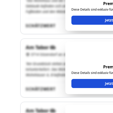
"Das Wohnhaus und der Schuppen befindet sich im Zust
Prem
Gebäude befinden sich am Rande von Sitzendorf. Die der
Diese Details sind exklusiv f
Fußböden und den Wänden …"
Jetz
SCHÄTZWERT
Am Tabor 6b
3714 Sitzendorf an der Schmida
"Am Grundstück stehen zwei Einfamilienhäuser in gesch
Prem
teilunterkellert. Das Wohnhaus B steht am hinteren Ende
Diese Details sind exklusiv f
Wohnhäuser A, B befinden sich in einem normalen Zust
Jetz
SCHÄTZWERT
Am Tabor 6b