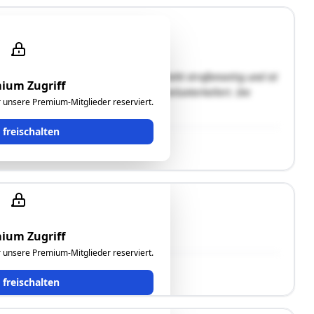
lossener Bauweise. Das Wohnhaus A steht straßenseitig und ist
ium Zugriff
 des Grundstückes und ist ebenfalls teilunterkellert. Die
ür unsere Premium-Mitglieder reserviert.
and "B" …"
t freischalten
ium Zugriff
ür unsere Premium-Mitglieder reserviert.
t freischalten