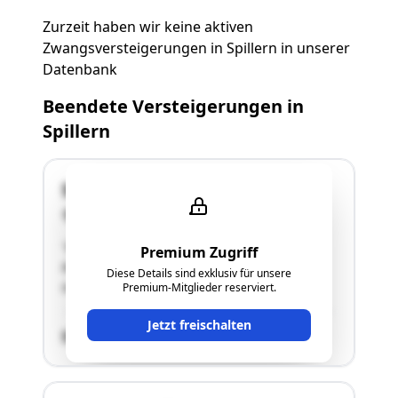
Zurzeit haben wir keine aktiven
Zwangsversteigerungen in Spillern in unserer
Datenbank
Beendete Versteigerungen in
Spillern
Stockerauer Straße 35h
2104 Spillern
"Wohnhaus, größtenteils bestehend aus einem
Premium Zugriff
Keller-, einem Erd- und einem Obergeschoß
Diese Details sind exklusiv für unsere
sowie einem nicht ausgebauten Dachboden"
Premium-Mitglieder reserviert.
Jetzt freischalten
SCHÄTZWERT