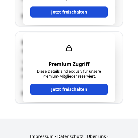
Jetzt freischalten
SCHÄTZWERT
Stockerauer Straße 35h
2104 Spillern
"Wohnhaus, größtenteils bestehend aus einem
Premium Zugriff
Keller-, einem Erd- und einem Obergeschoß
Diese Details sind exklusiv für unsere
sowie einem nicht ausgebauten Dachboden"
Premium-Mitglieder reserviert.
Jetzt freischalten
SCHÄTZWERT
Impressum
⋅
Datenschutz
⋅
Über uns
⋅