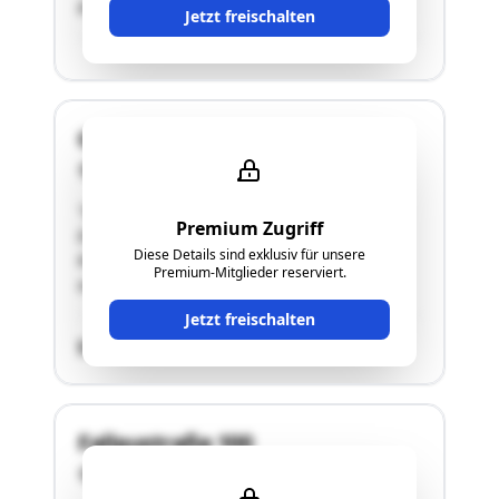
87 m². Die Beheizung erfolgt mittels einer …"
Jetzt freischalten
Großreiting 8
4751 Dorf
"EG: 91,75m²Flur, Bad mit WC, Wohnzimmer,
Premium Zugriff
EsszimmerOG : 88,03m²Flur, Waschraum, 2
Diese Details sind exklusiv für unsere
Kinderzimmer, Schlafzimmer, BüroScheunePool
Premium-Mitglieder reserviert.
samt Poolhaus"
Jetzt freischalten
SCHÄTZWERT
Fallaustraße 100
4090 Engelhartszell