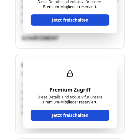
Diese Details sind exklusiv für unsere
Erdgeschoss südwestlich. Das Gebäude diente
Premium-Mitglieder reserviert.
ehemals als Betriebsgebäude
Jetzt freischalten
(Fleischverarbeitung) es …"
SCHÄTZWERT
Kumpfmühl 21
4751 Dorf
"Es handelt sich hier um ein Wohnhaus in
Premium Zugriff
massiver Bauweise aus dem Jahre 1966. Die
Diese Details sind exklusiv für unsere
Nutzfläche im EG und DG beträgt rd. 140 m²,
Premium-Mitglieder reserviert.
zudem gibt es einen Keller samt Garage mit rd.
87 m². Die Beheizung erfolgt mittels einer …"
Jetzt freischalten