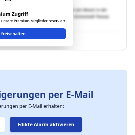
findet sich in der Gemeinde Waldkirchen am Wesen in der
ium Zugriff
n beträgt ca. 4 km. Die Entfernung zur Grenzstadt Passau
ür unsere Premium-Mitglieder reserviert.
 …"
t freischalten
gerungen per E-Mail
ungen per E-Mail erhalten:
Edikte Alarm aktivieren