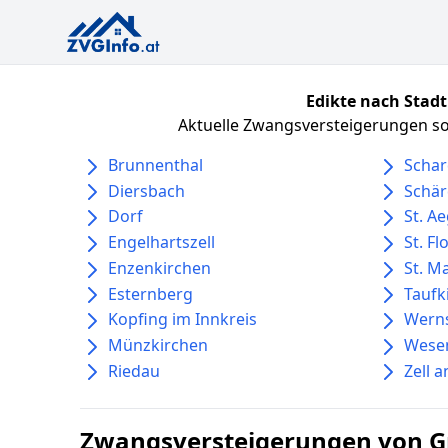
Edikte nach Stadt
Aktuelle Zwangsversteigerungen sor
Brunnenthal
Scha
Diersbach
Schär
Dorf
St. Ae
Engelhartszell
St. Fl
Enzenkirchen
St. M
Esternberg
Taufk
Kopfing im Innkreis
Werns
Münzkirchen
Wese
Riedau
Zell 
Zwangsversteigerungen von G