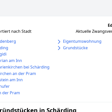
Ed
tiert nach Stadt
Aktuelle Zwangsver
rdenberg
Eigentumswohnung
ding
Grundstücke
gidi
orian am Inn
arienkirchen bei Schärding
irchen an der Pram
tein am Inn
nufer
an der Pram
ründstücken in Schärding