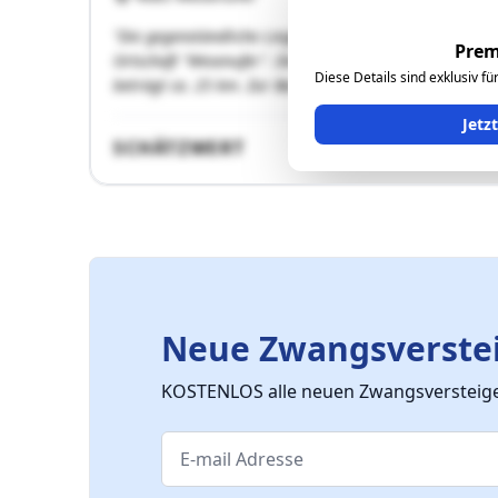
"Die gegenständliche Liegenschaft mit dem Gst.269 be
Prem
Ortschaft "Wesenufer". Die Entfernung nach Waldkirche
Diese Details sind exklusiv f
beträgt ca. 25 km. Zur Bezirksstadt Schärding beträgt
Jetz
SCHÄTZWERT
Neue Zwangsverstei
KOSTENLOS alle neuen Zwangsversteiger