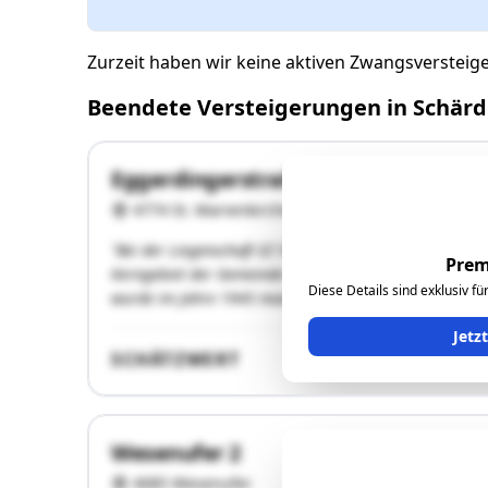
Zurzeit haben wir keine aktiven Zwangsversteig
Beendete Versteigerungen in Schärd
Eggerdingerstraße 3
4774 St. Marienkirchen bei Schärding
"Bei der Liegenschaft EZ 550 handelt es sich um ein G
Prem
Kerngebiet der Gemeinde St. Marienkirchen bei Schär
Diese Details sind exklusiv f
wurde im Jahre 1945 massiv erbaut und in …"
Jetz
SCHÄTZWERT
Wesenufer 2
4085 Wesenufer