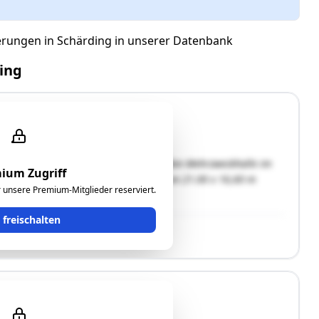
erungen in Schärding in unserer Datenbank
ing
asthofgebäude "Dorfwirt" mit einer großen Mehrzweckhalle im
ium Zugriff
ding.Das Gasthofgebäude im Ausmaß von 21.00 x 16,60 m
ür unsere Premium-Mitglieder reserviert.
t freischalten