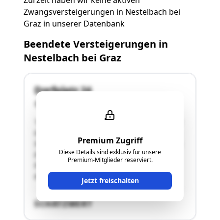
Zwangsversteigerungen in Nestelbach bei
Graz in unserer Datenbank
Beendete Versteigerungen in
Nestelbach bei Graz
Dorfplatz 24
8302 Nestelbach bei Graz
"Die Bewertungsliegenschaft befindet sich in der
Gemeinde Nestelbach, Zentrum / Dorfplatz – ca.
Premium Zugriff
50 m südöstlich des Ortszentrums am Dorfplatz.
Diese Details sind exklusiv für unsere
Die Liegenschaft mit der Grundstücknummer
Premium-Mitglieder reserviert.
95/5 erstreckt sich in 2. Reihe entlang – östlich
der Dorfstraße. Sie ist an den …"
Jetzt freischalten
SCHÄTZWERT