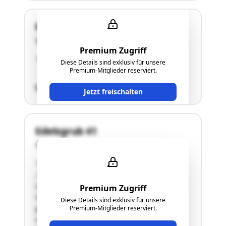
Kogelbuchstraße 35
8302 Nestelbach bei Graz
Premium Zugriff
"Näheres siehe Langgutachten!"
Diese Details sind exklusiv für unsere
Premium-Mitglieder reserviert.
SCHÄTZWERT
Jetzt freischalten
Edelsgrub 41
8302 Nestelbach bei Graz
"Die Liegenschaft mit der Grundstücknummer
.56 der EZ 50 bildet die Hofstelle und erstreckt
sich nördlich des Edelsgrubweges. Das
Premium Zugriff
Grundstück ist polygonal konfiguriert und
Diese Details sind exklusiv für unsere
geringfügig in Richtung Süden fallend. Auf der
Premium-Mitglieder reserviert.
Liegenschaft ist ein Wohngebäude