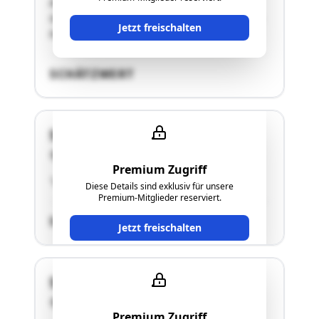
Abmessungen von ca. 28x30m auf.Das
Grundstück steigt leicht von Westen nach Osten
Jetzt freischalten
hin …"
SCHÄTZWERT
Steinberg 207a, b
8151 Hitzendorf
Premium Zugriff
"siehe Langgutachten"
Diese Details sind exklusiv für unsere
Premium-Mitglieder reserviert.
SCHÄTZWERT
Jetzt freischalten
Steinberg 207a, b
8151 Hitzendorf
Premium Zugriff