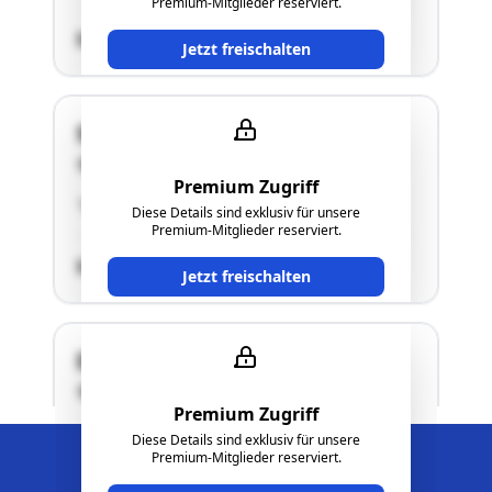
Premium-Mitglieder reserviert.
SCHÄTZWERT
Jetzt freischalten
Schadendorfberg 15
8151 Hitzendorf
Premium Zugriff
"siehe Langgutachten"
Diese Details sind exklusiv für unsere
Premium-Mitglieder reserviert.
SCHÄTZWERT
Jetzt freischalten
Doblegg 36 und 48
8151 Hitzendorf
Premium Zugriff
"Näheres siehe Langgutachten!"
Diese Details sind exklusiv für unsere
Edikte Alarm aktivieren
Edikte Alarm aktivieren
Premium-Mitglieder reserviert.