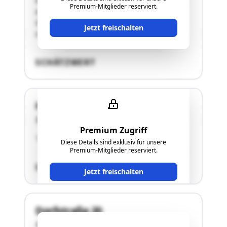
Richtung Süden fallend. Auf der Liegenschaft ist
Premium-Mitglieder reserviert.
ein Wohngebäude (Einfamilienhaus), eine
Garage für 2 PKW und ein Garten-haus
Jetzt freischalten
situiert.Gemäß …"
SCHÄTZWERT
Hühnerbergstraße 13
8071 Hausmannstätten
Premium Zugriff
"Näheres siehe Langgutachten!"
Diese Details sind exklusiv für unsere
Premium-Mitglieder reserviert.
SCHÄTZWERT
Jetzt freischalten
Dorfstraße 20
8071 Hausmannstätten