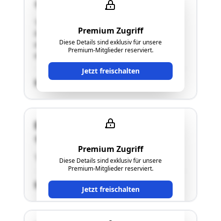
8075 Hart bei Graz
"Das im Stile eines Reihenhauses errichtete
Premium Zugriff
Objekt weist eine Wohnfläche von rund 153 m²
Diese Details sind exklusiv für unsere
und des Weiteren eine Terrasse mit rund 35 m²
Premium-Mitglieder reserviert.
und einen Balkon mit rund 22 m² auf."
Jetzt freischalten
SCHÄTZWERT
Dürnbergstraße 24
8071 Hausmannstätten
Premium Zugriff
"siehe Langgutachten"
Diese Details sind exklusiv für unsere
Premium-Mitglieder reserviert.
SCHÄTZWERT
Jetzt freischalten