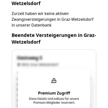
Wetzelsdorf
Zurzeit haben wir keine aktiven
Zwangsversteigerungen in Graz-Wetzelsdorf
in unserer Datenbank
Beendete Versteigerungen in Graz-
Wetzelsdorf
Steinweg 5
8052 Graz-Wetzelsdorf
"Das bewertungsgegenständliche
Doppelwohnhaus wurde gemäß den Erhebungen
des Sachverständigen auf Basis der
Baubewilligung GZ 153//9-P/81-2004 Neubau
Premium Zugriff
eines Zweifamilienwohnhauses
Diese Details sind exklusiv für unsere
(Doppelwohnhaus) mit 2 Carport, Einfriedung,
Premium-Mitglieder reserviert.
Steinwurfstützmauer und Schwimmbecken sowie