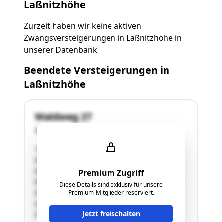
Laßnitzhöhe
Zurzeit haben wir keine aktiven
Zwangsversteigerungen in Laßnitzhöhe in
unserer Datenbank
Beendete Versteigerungen in
Laßnitzhöhe
Waldweg 27
8301 Laßnitzhöhe
"Auf der Liegenschaft befindet sich das
Wohnhaus Kainbach 57 samt Nebengebäude,
das Wohnhaus Kainbach 27, weiters ein nicht
Premium Zugriff
baubewilligtes Nebengebäude welches nicht zur
Diese Details sind exklusiv für unsere
Gänze fertiggestellt ist, ein Stallgebäude, ein
Premium-Mitglieder reserviert.
Heu- und Geräteschuppen mit angrenzenden
Jetzt freischalten
Flugdächern sowie klei-ne Stallgebäude und …"