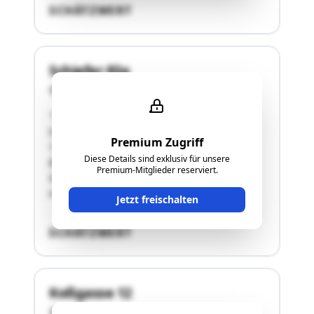
SCHÄTZWERT
Schiefer 83a
8350 Fehring
"Tankstelle
GST-NR G BA (NUTZUNG) FLÄCHE GST-ADRESSE
Premium Zugriff
132/2 G GST-Fläche * 2189
Diese Details sind exklusiv für unsere
Bauf.(10) 169
Premium-Mitglieder reserviert.
Sonst(50) 2020 Schiefer 83a
mit Tankstelle und Gebäude"
Jetzt freischalten
SCHÄTZWERT
Koßgasse 12
8010 Graz